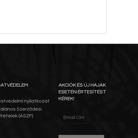
DATVÉDELEM
AKCIÓK ÉS ÚJ HAJAK
ESETÉN ÉRTESÍTÉST
KÉREK!
atvédelmi nyilatkozat
talános Szerződési
ltételek (ÁSZF)