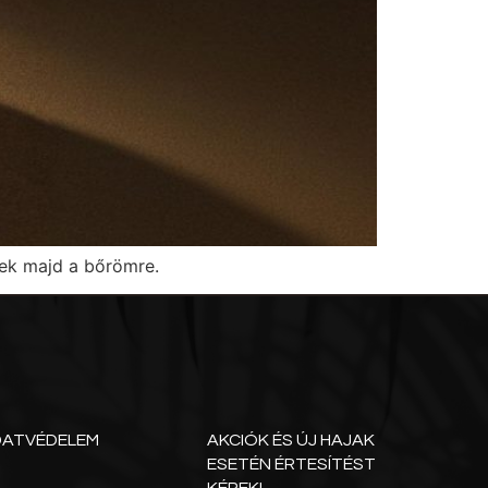
nek majd a bőrömre.
DATVÉDELEM
AKCIÓK ÉS ÚJ HAJAK
ESETÉN ÉRTESÍTÉST