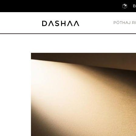
B
PÓTHAJ R
Koreai kozmetikumok