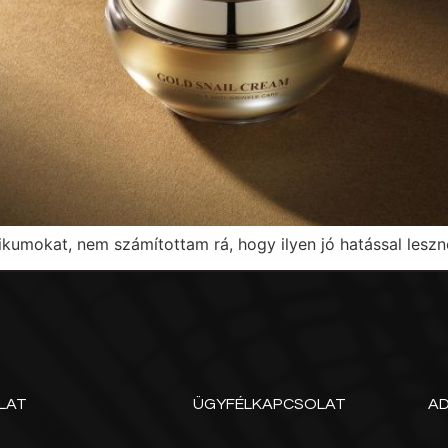
ikumokat, nem számítottam rá, hogy ilyen jó hatással lesz
LAT
ÜGYFÉLKAPCSOLAT
A